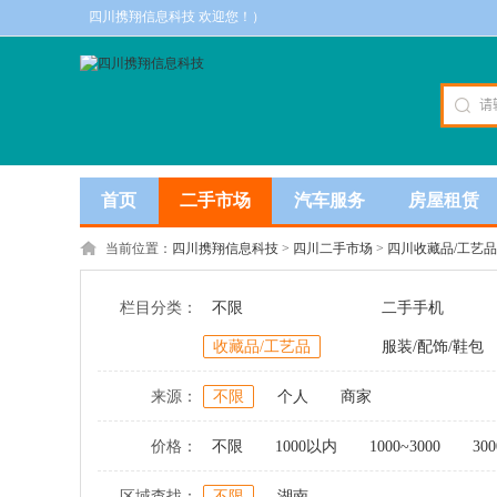
四川携翔信息科技 欢迎您！）
首页
二手市场
汽车服务
房屋租赁
当前位置：
四川携翔信息科技
>
四川二手市场
>
四川收藏品/工艺品
栏目分类：
不限
二手手机
收藏品/工艺品
服装/配饰/鞋包
来源：
不限
个人
商家
价格：
不限
1000以内
1000~3000
300
区域查找：
不限
湖南