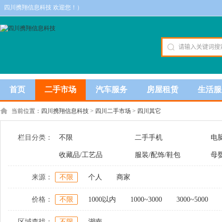
四川携翔信息科技 欢迎您！）
首页
二手市场
汽车服务
房屋租赁
生活服
当前位置：
四川携翔信息科技
>
四川二手市场
>
四川其它
栏目分类：
不限
二手手机
电
收藏品/工艺品
服装/配饰/鞋包
母
来源：
不限
个人
商家
价格：
不限
1000以内
1000~3000
3000~5000
区域查找：
不限
湖南