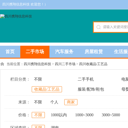
四川携翔信息科技 欢迎您！）
首页
二手市场
汽车服务
房屋租赁
生活服
当前位置：
四川携翔信息科技
>
四川二手市场
>
四川收藏品/工艺品
栏目分类：
不限
二手手机
电
收藏品/工艺品
服装/配饰/鞋包
母
来源：
不限
个人
商家
价格：
不限
1000以内
1000~3000
3000~5000
区域查找：
不限
湖南